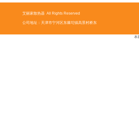
艾丽家散热器 All Rights Reserved
公司地址：天津市宁河区东棘坨镇高景村桥东
本