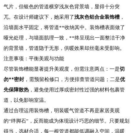
气片，但银色的管道横穿浅灰色背景墙，显得十分突
浅灰色铝合金装饰槽
兀。在设计师建议下，她采用了
，
沿墙面水平固定，将管道**收纳其中。装饰槽表面做了
哑光处理，与墙面肌理一致，**终呈现出一面整洁干净
的背景墙，管道隐于无形，供暖效果却丝毫未受影响。
注意事项：平衡美观与功能
切
尽管装饰槽能显著提升美观度，但需注意两点：一是
勿**密封
优
，需预留检修口，方便排查管道问题；二是
先保障散热
，避免使用过厚或密封性过强的材料包裹管
道，以免影响室温。
通过合理运用装饰槽，明装暖气管道不再是家居美观
的“绊脚石”，反而能成为体现设计巧思的细节。只要规划
得当，选材合适，每一根管道都能低调融入空间，温暖