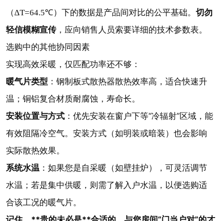
切勿
（ΔT=64.5℃）下的数据是产品间对比的公平基础。
轻信模糊宣传
，应向销售人员索要详细的技术参数表。
选购中的其他协同因素
实现高效采暖，仅匹配功率还不够：
暖气片类型
：钢制板式散热器散热效率高，适合快速升
温；铜铝复合材质耐腐蚀，寿命长。
安装位置与方式
：优先安装在窗户下等“冷辐射”区域，能
有效阻隔冷空气。安装方式（如明装或暗装）也会影响
实际散热效果。
系统水温
：如果您是自采暖（如壁挂炉），可灵活调节
水温；若是集中供暖，则需了解入户水温，以便选购适
合该工况的暖气片。
记住，**贵的未必是**合适的，与您房间“门当户对”的才